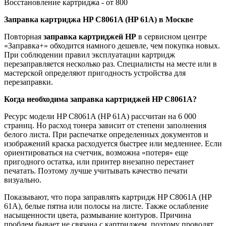
Восстановление картриджа - от 800
Заправка картриджа
HP C8061A (HP 61A) в Москве
Повторная
заправка картриджей
HP
в сервисном центре
«Заправка+» обходится намного дешевле, чем покупка новых.
При соблюдении правил эксплуатации картридж
перезаправляется несколько раз. Специалисты на месте или в
мастерской определяют пригодность устройства для
перезаправки.
Когда необходима заправка картриджей
HP C8061A?
Ресурс модели HP C8061A (HP 61A) рассчитан на 6 000
страниц. Но расход тонера зависит от степени заполнения
белого листа. При распечатке определенных документов и
изображений краска расходуется быстрее или медленнее. Если
ориентироваться на счетчик, возможна «потеря» еще
пригодного остатка, или принтер внезапно перестанет
печатать. Поэтому лучше учитывать качество печати
визуально.
Показывают, что пора заправлять картридж HP C8061A (HP
61A), белые пятна или полосы на листе. Также ослабление
насыщенности цвета, размывание контуров. Причина
проблем бывает не связана с картриджем, поэтому проводят