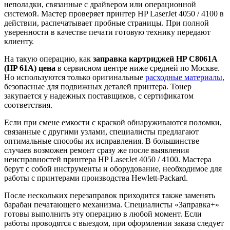
неполадки, связанные с драйвером или операционной
системой. Мастер проверяет принтер HP LaserJet 4050 / 4100 в
действии, распечатывает пробные страницы. При полной
уверенности в качестве печати готовую технику передают
клиенту.
На такую операцию, как
заправка картриджей
HP C8061A
(HP 61A) цена
в сервисном центре ниже средней по Москве.
Но используются только оригинальные
расходные материалы
,
безопасные для подвижных деталей принтера. Тонер
закупается у надежных поставщиков, с сертификатом
соответствия.
Если при смене емкости с краской обнаруживаются поломки,
связанные с другими узлами, специалисты предлагают
оптимальные способы их исправления. В большинстве
случаев возможен ремонт сразу же после выявления
неисправностей принтера HP LaserJet 4050 / 4100. Мастера
берут с собой инструменты и оборудование, необходимое для
работы с принтерами производства Hewlett-Packard.
После нескольких перезаправок приходится также заменять
барабан печатающего механизма. Специалисты «Заправка+»
готовы выполнить эту операцию в любой момент. Если
работы проводятся с выездом, при оформлении заказа следует