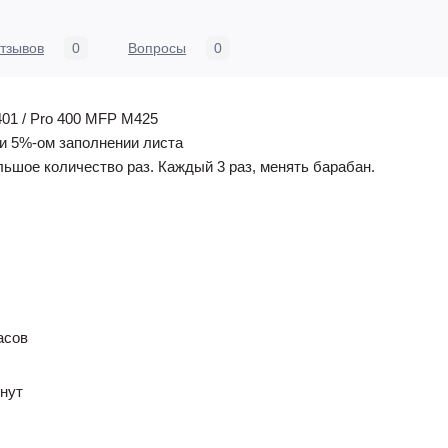
тзывов
0
Вопросы
0
401 / Pro 400 MFP M425
ри 5%-ом заполнении листа
ьшое количество раз. Каждый 3 раз, менять барабан.
асов
инут