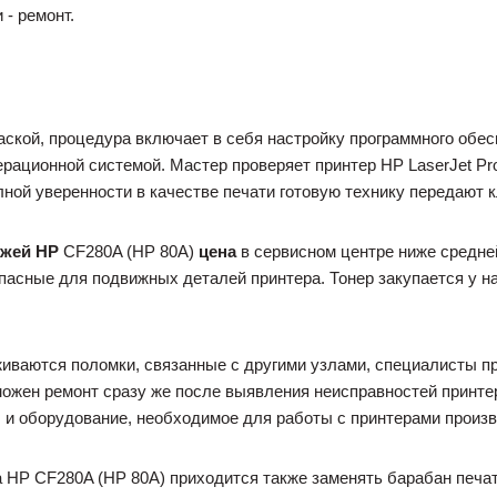
 - ремонт.
аской, процедура включает в себя настройку программного обе
рационной системой. Мастер проверяет принтер HP LaserJet Pro
ной уверенности в качестве печати готовую технику передают к
джей
HP
CF280A (HP 80A)
цена
в сервисном центре ниже средне
пасные для подвижных деталей принтера. Тонер закупается у н
живаются поломки, связанные с другими узлами, специалисты 
ожен ремонт сразу же после выявления неисправностей принтера
 и оборудование, необходимое для работы с принтерами произво
а HP CF280A (HP 80A) приходится также заменять барабан печ