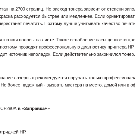
ан на 2700 страниц. Но расход тонера зависит от степени запо
раска расходуется быстрее или медленнее. Если ориентироват
 перестанет печатать. Поэтому лучше учитывать качество печат
пятна или полосы на листе. Также ослабление насыщенности цве
 поэтому проводят профессиональную диагностику принтера HP L
ит источник неполадок. Если действительно закончился тонер
ивание лазерных рекомендуется поручать только профессионала
Но более надежный - вызвать мастера на место, домой или в оф
CF280A
в «Заправка+»
ртриджей HP.