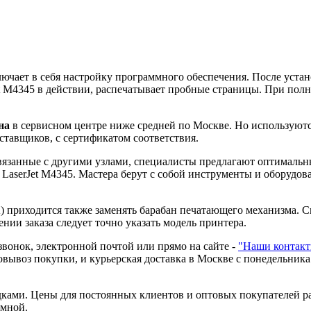
лючает в себя настройку программного обеспечения. После уста
t M4345 в действии, распечатывает пробные страницы. При полн
на
в сервисном центре ниже средней по Москве. Но используютс
ставщиков, с сертификатом соответствия.
вязанные с другими узлами, специалисты предлагают оптимальн
LaserJet M4345. Мастера берут с собой инструменты и оборудов
) приходится также заменять барабан печатающего механизма. 
нии заказа следует точно указать модель принтера.
вонок, электронной почтой или прямо на сайте -
"Наши контак
овывоз покупки, и курьерская доставка в Москве с понедельник
дками. Цены для постоянных клиентов и оптовых покупателей р
омной.