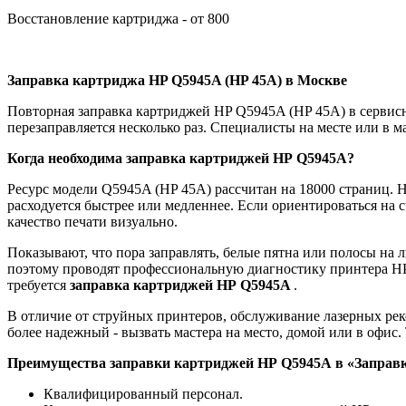
Восстановление картриджа - от 800
Заправка картриджа HP Q5945A (HP 45A) в Москве
Повторная заправка картриджей HP Q5945A (HP 45A) в сервис
перезаправляется несколько раз. Специалисты на месте или в м
Когда необходима заправка картриджей
HP
Q5945A
?
Ресурс модели Q5945A (HP 45A) рассчитан на 18000 страниц. Н
расходуется быстрее или медленнее. Если ориентироваться на 
качество печати визуально.
Показывают, что пора заправлять, белые пятна или полосы на 
поэтому проводят профессиональную диагностику принтера HP 
требуется
заправка картриджей
HP
Q5945A
.
В отличие от струйных принтеров, обслуживание лазерных рек
более надежный - вызвать мастера на место, домой или в офис. 
Преимущества заправки картриджей
HP
Q5945A
в «Заправ
Квалифицированный персонал.