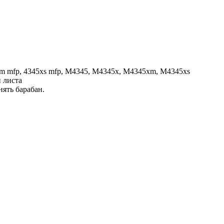
5xm mfp, 4345xs mfp, M4345, M4345x, M4345xm, M4345xs
 листа
нять барабан.