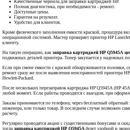
Качественные чернила для заправки картриджей HP.
Полная диагностика, при необходимости - ремонт.
Доступные цены.
Гарантия на результат.
Удобство для клиентов.
Кроме физического заполнения емкости краской, процедура вк
операционной системой. Мастер проверяет принтер HP LaserJe
клиенту.
На такую операцию, как
заправка картриджей
HP
Q5945A
це
подвижных деталей принтера. Тонер закупается у надежных по
Если при смене емкости с краской обнаруживаются поломки, с
ремонт сразу же после выявления неисправностей принтера HP 
Hewlett-Packard.
После нескольких перезаправок картриджа HP Q5945A (HP 45A
любой момент. Если работы проводятся с выездом, при оформле
Заказы принимаются по телефону, через бесплатный обратный з
инженера, или только товар. В последнем случае возможен сам
расчету.
Регулярно проводятся акции с существенными бонусами и ски
тогда
заправка картриджей
HP
Q5945A
будет удобной и экон