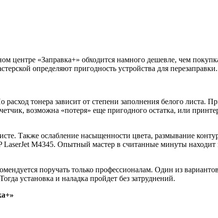
ном центре «Заправка+» обходится намного дешевле, чем покуп
астерской определяют пригодность устройства для перезаправки.
о расход тонера зависит от степени заполнения белого листа. 
счетчик, возможна «потеря» еще пригодного остатка, или принте
листе. Также ослабление насыщенности цвета, размывание конту
LaserJet M4345. Опытный мастер в считанные минуты находит и
омендуется поручать только профессионалам. Один из вариантов
Тогда установка и наладка пройдет без затруднений.
ка+»