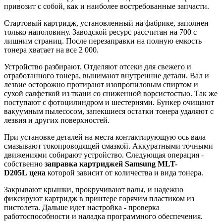
привозит с собой, как и наиболее востребованные запчасти.
Стартовый картридж, установленный на фабрике, заполнен
только наполовину. Заводской ресурс рассчитан на 700 с
лишним страниц. После перезаправки на полную емкость
тонера хватает на все 2 000.
Устройство разбирают. Отделяют отсеки для свежего и
отработанного тонера, вынимают внутренние детали. Вал и
лезвие осторожно протирают изопропиловым спиртом и
сухой салфеткой из ткани со сниженной ворсистостью. Так же
поступают с фотоцилиндром и шестернями. Бункер очищают
вакуумным пылесосом, запекшиеся остатки тонера удаляют с
лезвия и других поверхностей.
При установке деталей на места контактирующую ось вала
смазывают токопроводящей смазкой. Аккуратными точными
движениями собирают устройство. Следующая операция -
собственно
заправка картриджей
Samsung
MLT-
D205L
цена
которой зависит от количества и вида тонера.
Закрывают крышки, прокручивают валы, и надежно
фиксируют картридж в принтере горячим пластиком из
пистолета. Дальше идет настройка - проверка
работоспособности и наладка программного обеспечения.