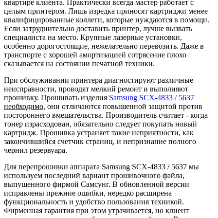
квартире клиента. Практически всегда мастер работает с
целым принтером. Лишь изредка приносят картриджи менее
квалифицированные коллеги, которые нуждаются в помощи.
Если затруднительно доставить принтер, лучше вызвать
специалиста на место. Крупные лазерные установки,
особенно дорогостоящие, нежелательно перевозить. Даже в
транспорте с хорошей амортизацией сотрясение плохо
сказывается на состоянии печатной техники.
При обслуживании принтера диагностируют различные
неисправности, проводят мелкий ремонт и выполняют
прошивку. Прошивать изделия
Samsung SCX-4833 / 5637
необходимо
, они отличаются повышенной защитой против
постороннего вмешательства. Производитель считает - когда
тонер израсходован, обязательно следует покупать новый
картридж. Прошивка устраняет такие неприятности, как
закончившийся счетчик страниц, и непризнание полного
чернил резервуара.
Для перепрошивки аппарата Samsung SCX-4833 / 5637 мы
используем последний вариант прошивочного файла,
выпущенного фирмой Самсунг. В обновленной версии
исправлены прежние ошибки, нередко расширена
функциональность и удобство пользования техникой.
Фирменная гарантия при этом утрачивается, но клиент