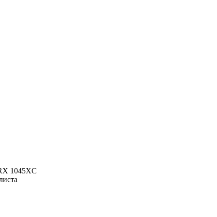
x RX 1045XC
листа