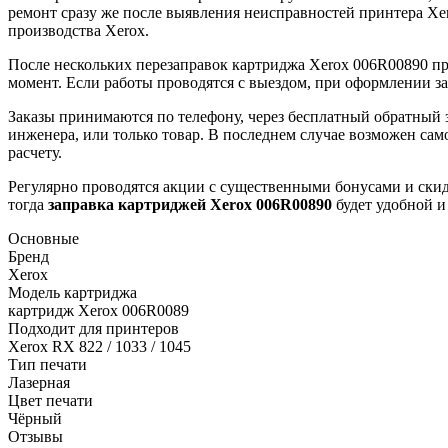
ремонт сразу же после выявления неисправностей принтера Xer
производства Xerox.
После нескольких перезаправок картриджа Xerox 006R00890 п
момент. Если работы проводятся с выездом, при оформлении зак
Заказы принимаются по телефону, через бесплатный обратный з
инженера, или только товар. В последнем случае возможен сам
расчету.
Регулярно проводятся акции с существенными бонусами и ски
тогда
заправка картриджей
Xerox 006R00890
будет удобной и
Основные
Бренд
Xerox
Модель картриджа
картридж Xerox 006R0089
Подходит для принтеров
Xerox RX 822 / 1033 / 1045
Тип печати
Лазерная
Цвет печати
Чёрный
Отзывы