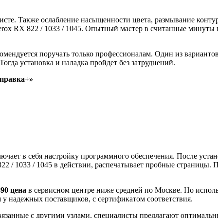
листе. Также ослабление насыщенности цвета, размывание конту
ox RX 822 / 1033 / 1045. Опытный мастер в считанные минуты 
омендуется поручать только профессионалам. Один из вариантов
Тогда установка и наладка пройдет без затруднений.
аправка+»
лючает в себя настройку программного обеспечения. После уста
2 / 1033 / 1045 в действии, распечатывает пробные страницы. 
890
цена
в сервисном центре ниже средней по Москве. Но испол
я у надежных поставщиков, с сертификатом соответствия.
вязанные с другими узлами, специалисты предлагают оптимальн