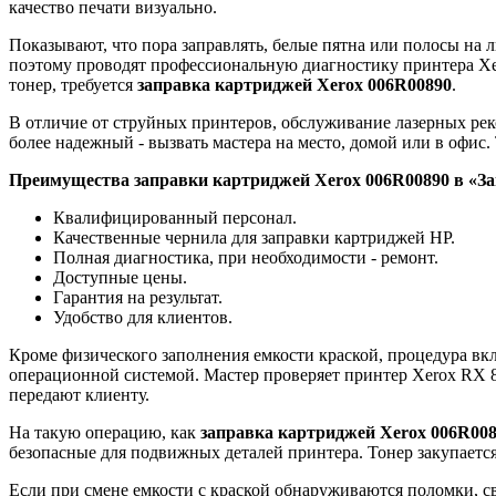
качество печати визуально.
Показывают, что пора заправлять, белые пятна или полосы на 
поэтому проводят профессиональную диагностику принтера Xer
тонер, требуется
заправка картриджей
Xerox 006R00890
.
В отличие от струйных принтеров, обслуживание лазерных рек
более надежный - вызвать мастера на место, домой или в офис. 
Преимущества заправки картриджей
Xerox 006R00890
в «З
Квалифицированный персонал.
Качественные чернила для заправки картриджей HP.
Полная диагностика, при необходимости - ремонт.
Доступные цены.
Гарантия на результат.
Удобство для клиентов.
Кроме физического заполнения емкости краской, процедура вк
операционной системой. Мастер проверяет принтер Xerox RX 82
передают клиенту.
На такую операцию, как
заправка картриджей
Xerox 006R00
безопасные для подвижных деталей принтера. Тонер закупаетс
Если при смене емкости с краской обнаруживаются поломки, с